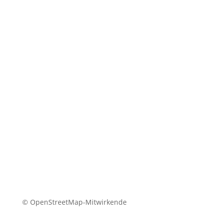
Consultation
Persönliche Beratung/Personal
Advice
© OpenStreetMap-Mitwirkende