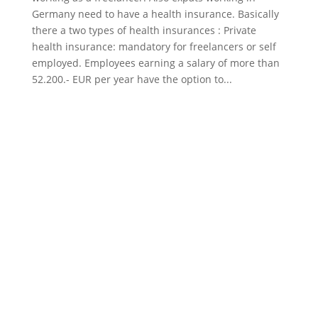
Germany need to have a health insurance. Basically
there a two types of health insurances : Private
health insurance: mandatory for freelancers or self
employed. Employees earning a salary of more than
52.200.- EUR per year have the option to...
+49 89 - 74 999 997
Mo-Fr 09:00 – 18:00 Uhr/Mo-Fr 9:00 am – 6:00
pm
Online Beratung/ Online