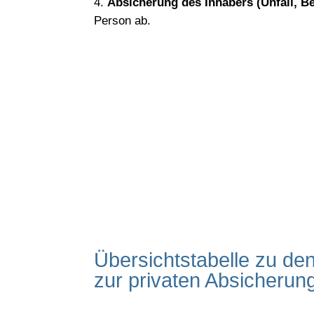
Absicherung des Inhabers (Unfall, B
Person ab.
Jeder Handgr
Als unabhängiger Versicherungsmakler f
Übersichtstabelle zu de
zur privaten Absicherun