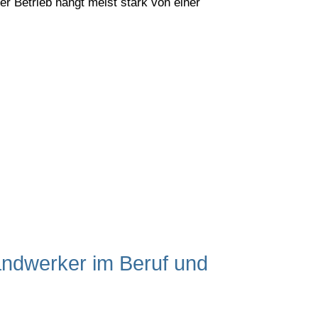
der Betrieb hängt meist stark von einer
llte es auch.
Policen Pflicht sind und wo sich sparen
andwerker im Beruf und