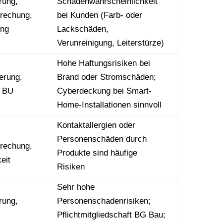
rung,
Schadenwahrscheinlichkeit
brechung,
bei Kunden (Farb- oder
ung
Lackschäden,
Verunreinigung, Leiterstürze)
Hohe Haftungsrisiken bei
erung,
Brand oder Stromschäden;
, BU
Cyberdeckung bei Smart-
Home-Installationen sinnvoll
Kontaktallergien oder
Personenschäden durch
brechung,
Produkte sind häufige
eit
Risiken
Sehr hohe
rung,
Personenschadenrisiken;
Pflichtmitgliedschaft BG Bau;