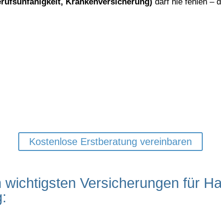
erufsunfähigkeit, Krankenversicherung)
darf nie fehlen – 
iff sitzt – Ihre Absicherung so
ür Handwerksbetriebe in München zeigen wir Ihnen, welche 
lässt – ohne Risiko.
Kostenlose Erstberatung vereinbaren
n wichtigsten Versicherungen für H
g: