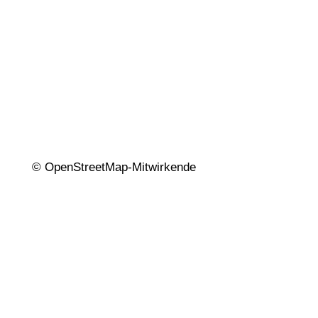
© OpenStreetMap-Mitwirkende
Beratungszentrum/Advice Center
Leeb Versicherungsmakler GmbH München
Radlkoferstr. 2 | 81373 München, Germany