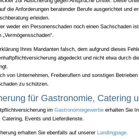
ckler zur Absicherung gegen Ansprüche Dritter. Diese Unte
l auf die Anforderungen beratender Berufe ausgerichtet und e
schberatung erleiden.
der weder ein Personenschaden noch einen Sachschaden is
n „Vermögensschaden“.
rklärung Ihres Mandanten falsch, dem aufgrund dieses Fehler
aftpflichtversicherung abgedeckt und nicht etwa durch die B
ngt.
h von Unternehmen, Freiberuflern und sonstigen Betrieben be
Schaden zu schützen.
cherung für Gastronomie, Catering u
tpflichtversicherung im
Gastronomiegewerbe
erhalten Sie I
 Catering, Events und Lieferdienste.
cherung erhalten Sie ebenfalls auf unserer
Landingpage.