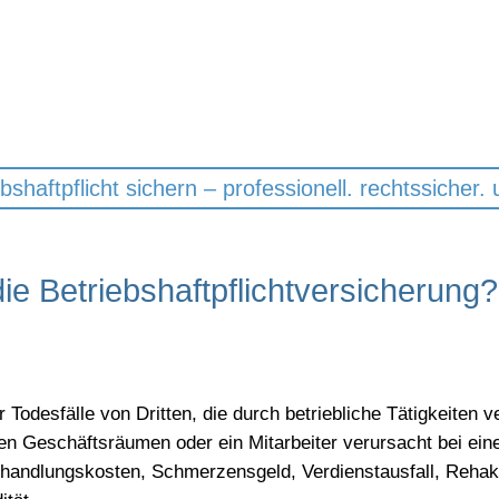
 Sie aufgebaut haben – bevor 
kostet
ichtversicherung schützen Sie Ihr Unternehmen vor existenz
bshaftpflicht sichern – professionell. rechtssicher.
e Betriebshaftpflichtversicherung?
Todesfälle von Dritten, die durch betriebliche Tätigkeiten 
hren Geschäftsräumen oder ein Mitarbeiter verursacht bei ei
ndlungskosten, Schmerzensgeld, Verdienstausfall, Rehak