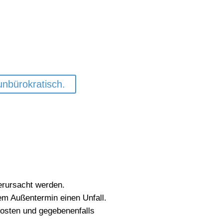
ein Schaden alles
bedrohenden Forderungen.
 unbürokratisch.
verursacht werden.
nem Außentermin einen Unfall.
osten und gegebenenfalls