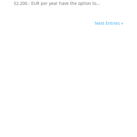
52.200.- EUR per year have the option to...
Next Entries »
+49 89 - 74 999 997
Mo-Fr 09:00 – 18:00 Uhr/Mo-Fr 9:00 am – 6:00 pm