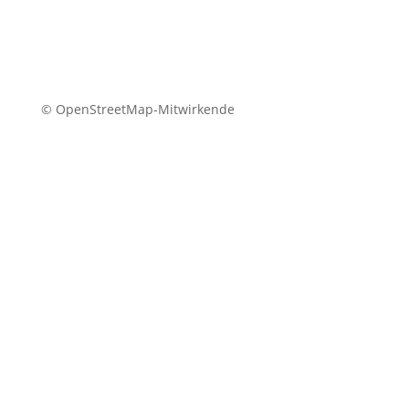
© OpenStreetMap-Mitwirkende
Beratungszentrum/Advice Center
Leeb Versicherungsmakler GmbH München
Radlkoferstr. 2 | 81373 München, Germany